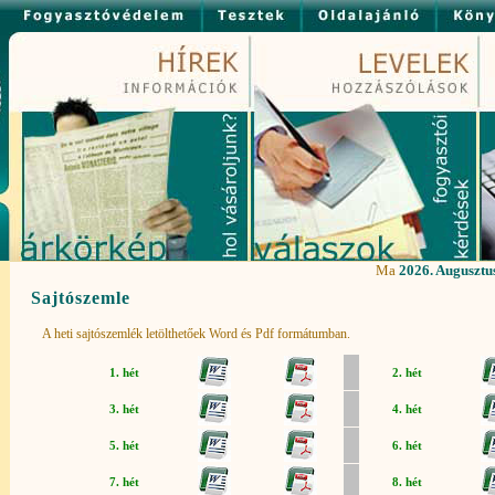
Ma
2026. Augusztu
Sajtószemle
A heti sajtószemlék letölthetőek Word és Pdf formátumban.
1. hét
2. hét
3. hét
4. hét
5. hét
6. hét
7. hét
8. hét