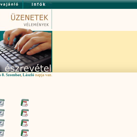
s 8. Szombat
,
László
napja van.