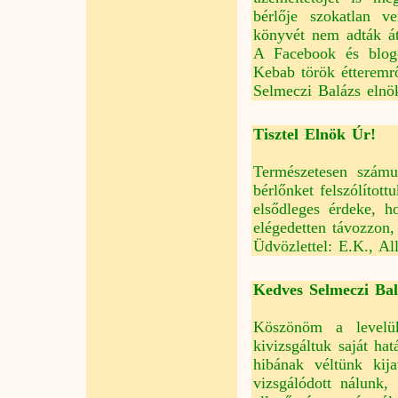
bérlője szokatlan v
könyvét nem adták át
A Facebook és blogo
Kebab török étteremrő
Selmeczi Balázs elnö
Tisztel Elnök Úr!
Természetesen számu
bérlőnket felszólítot
elsődleges érdeke, h
elégedetten távozzon,
Üdvözlettel: E.K.
Kedves Selmeczi Bal
Köszönöm a levelük
kivizsgáltuk saját ha
hibának véltünk kij
vizsgálódott nálunk