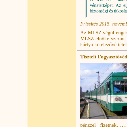
vénatérképet. Az el
biztonsági és titkosí
Frissítés 2015. novem
Az MLSZ végül engedett
MLSZ elnöke szerint e
kártya kötelezővé téte
Tisztelt Fogyasztóvé
pénzzel fizetnek…….