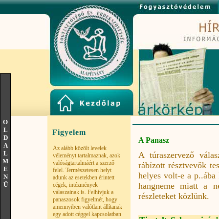
O
L
Figyelem
D
A Panasz
A
Az alább közölt levelek
L
A túraszervező válas
véleményt tartalmaznak, azok
M
valóságtartalmáért a szerző
rábízott résztvevők te
E
felel. Természetesen helyt
helyes volt-e a p..ába
N
adunk az esetekben érintett
hangneme miatt a ne
Ü
cégek, intézmények
válaszainak is. Felhívjuk a
részleteket közlünk.
panaszosok figyelmét, hogy
amennyiben valótlant állítanak
egy adott céggel kapcsolatban