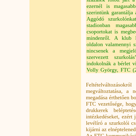
ezernél is magasab
szerintünk garantálja 
Aggódó szurkolónka
stadionban magasab
csoportokat is megbe
mindenről. A klub h
oldalon valamennyi sz
nincsenek a megjelö
szervezett szurkolá
indokolnák a bérlet vi
Volly György, FTC (2
Feltételváltozáso
megváltoztatása, a 
megadása érthetően bor
FTC vezetősége, hogy
drukkerek belépteté
intézkedéseket, ezért 
levélíró a szurkolói 
kijárni az elnéptelened
Az FTC kommunikációs