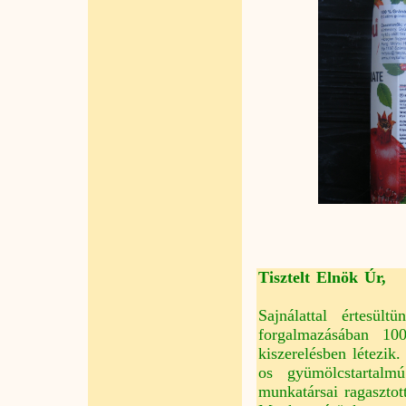
Tisztelt Elnök Úr,
Sajnálattal értesü
forgalmazásában 10
kiszerelésben létezik
os gyümölcstartalm
munkatársai ragasztot