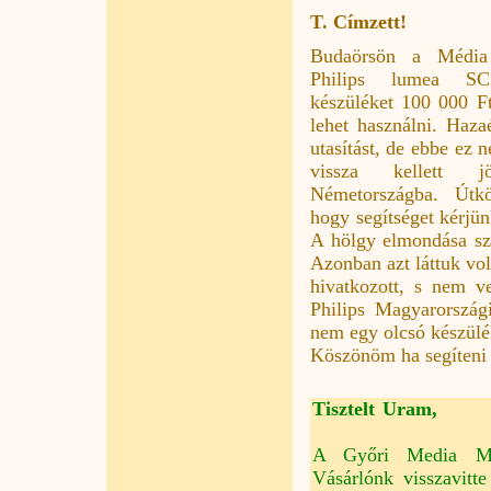
T. Címzett!
Budaörsön a Média
Philips lumea SC2
készüléket 100 000 Ft-
lehet használni. Haza
utasítást, de ebbe ez 
vissza kellett 
Németországba. Útk
hogy segítséget kérjü
A hölgy elmondása sze
Azonban azt láttuk vol
hivatkozott, s nem v
Philips Magyarországi
nem egy olcsó készülék
Köszönöm ha segíteni
Tisztelt Uram,
A Győri Media Mark
Vásárlónk visszavitt