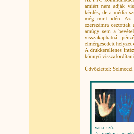
amiért nem adják vis
kérdés, de a média sze
még mint idén. Az F
ezerszámra osztottak 
amúgy sem a bevétel 
visszakaphatná pén
elmérgesedett helyzet e
A drukkerellenes inté
könnyű visszafordítani
Üdvözlettel: Selmeczi
van-e szó.
A rendszer mindös