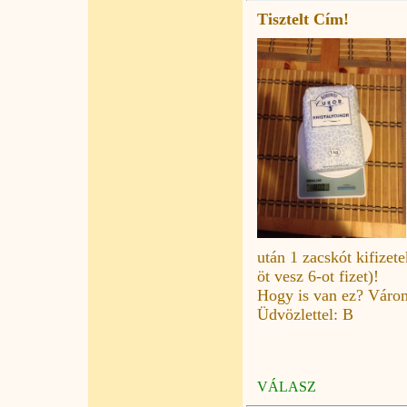
Tisztelt Cím!
után 1 zacskót kifizet
öt vesz 6-ot fizet)!
Hogy is van ez? Várom
Üdvözlettel: B
VÁLASZ