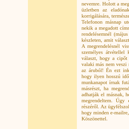
nevemre. Holott a megr
üzletben az eladóna
korrigálására, termész
Telefonon másnap utol
nekik a megadott címr
rendelésemnél (május
készleten, amit válasz
A megrendelésnél vis
személyes átvétellel
választ, hogy a cipő
valaki más nem veszi 
az áruból! Én ezt ink
hogy ilyen hosszú idő 
munkanapot írnak futár
másrészt, ha megrend
adhatják el másnak, h
megrendeltem. Úgy 
részéről. Az ügyfélszo
hogy minden e-mailre, 
Köszönettel.