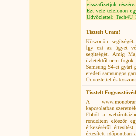
visszafizetjük részére.
Ezt vele telefonon eg
Üdvözlettel: Tech4U 
Tisztelt Uram!
Köszönöm segítségét.
Így ezt az ügyet v
segítségét. Amíg Ma
üzletektől nem fogok
Samsung S4-et gyári g
eredeti samsungos gar
Üdvözlettel és köszöne
Tisztelt Fogyasztóvé
A www.monobrand
kapcsolatban szeretné
Ebből a webáruházbó
rendeltem először eg
érkezéséről értesíté
értesített időpontban