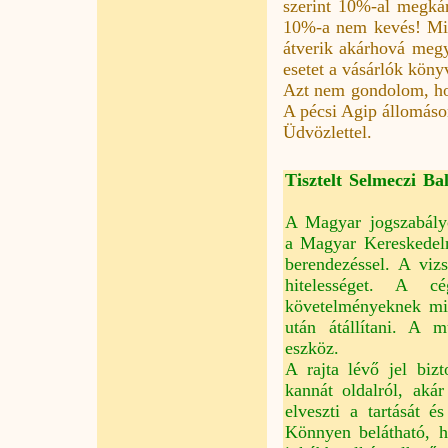
szerint 10%-al megkár
10%-a nem kevés! Mit 
átverik akárhová meg
esetet a vásárlók köny
Azt nem gondolom, hog
A pécsi Agip állomáson
Üdvözlettel.
Tisztelt Selmeczi Ba
A Magyar jogszabályo
a Magyar Kereskedelm
berendezéssel. A viz
hitelességet. A c
követelményeknek mi
után átállítani. A
eszköz.
A rajta lévő jel bi
kannát oldalról, akár
elveszti a tartását é
Könnyen belátható, h