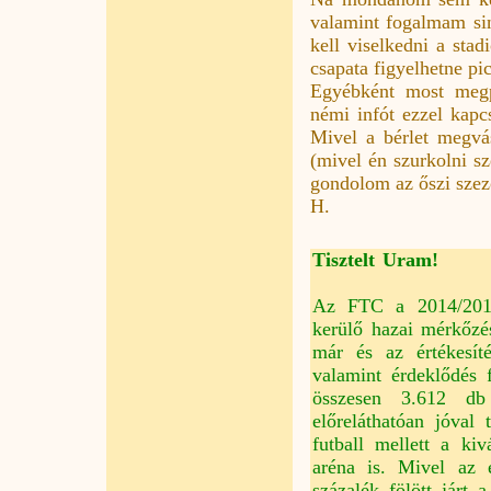
valamint fogalmam sin
kell viselkedni a sta
csapata figyelhetne pic
Egyébként most megp
némi infót ezzel kap
Mivel a bérlet megvásá
(mivel én szurkolni sz
gondolom az őszi szezo
H.
Tisztelt Uram!
Az FTC a 2014/2015-
kerülő hazai mérkőzés
már és az értékesít
valamint érdeklődés 
összesen 3.612 db 
előreláthatóan jóval 
futball mellett a ki
aréna is. Mivel az 
százalék fölött járt