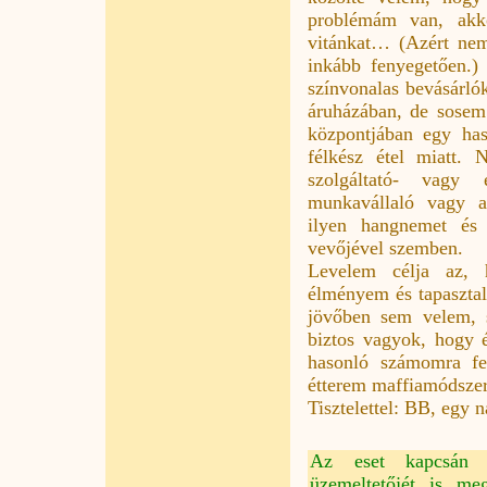
problémám van, akko
vitánkat… (Azért nem
inkább fenyegetően.
színvonalas bevásárló
áruházában, de sose
központjában egy has
félkész étel miatt.
szolgáltató- vagy 
munkavállaló vagy a
ilyen hangnemet és 
vevőjével szemben.
Levelem célja az,
élményem és tapasztal
jövőben sem velem, 
biztos vagyok, hogy 
hasonló számomra fe
étterem maffiamódszer
Tisztelettel: BB, egy n
Az eset kapcsán a
üzemeltetőjét is me