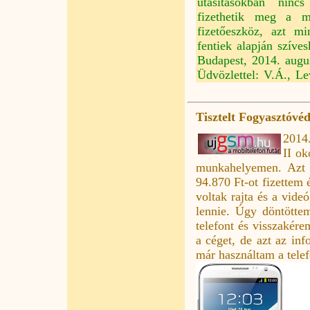
utasításokban ninc
fizethetik meg a m
fizetőeszköz, azt m
fentiek alapján szíves
Budapest, 2014. augu
Üdvözlettel: V.Á., Le
Tisztelt Fogyasztóvé
2014
II ok
munkahelyemen. Azt h
94.870 Ft-ot fizettem é
voltak rajta és a vide
lennie. Úgy döntötte
telefont és visszakér
a céget, de azt az in
már használtam a telef