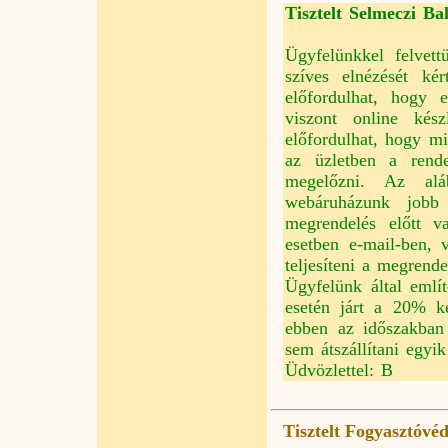
Tisztelt Selmeczi Bal
Ügyfelünkkel felvett
szíves elnézését ké
előfordulhat, hogy
viszont online kész
előfordulhat, hogy mi
az üzletben a rend
megelőzni. Az al
webáruházunk jobb 
megrendelés előtt v
esetben e-mail-ben,
teljesíteni a megrende
Ügyfelünk által említ
esetén járt a 20% k
ebben az időszakban
sem átszállítani egyi
Üdvözlettel: B
Tisztelt Fogyasztóvé