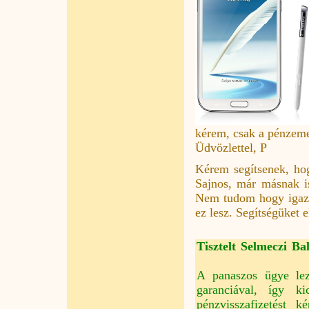
kérem, csak a pénzemet
Üdvözlettel, P
Kérem segítsenek, hog
Sajnos, már másnak is 
Nem tudom hogy igaz-e
ez lesz. Segítségüket 
Tisztelt Selmeczi Bal
A panaszos ügye lez
garanciával, így k
pénzvisszafizetést k