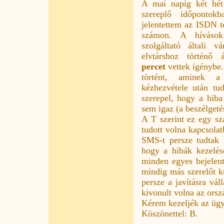
A mai napig két hét 
szereplő időpontok
jelentettem az ISDN t
számon. A hívások
szolgáltató általi vá
elvtárshoz történő 
percet
vettek igénybe.
történt, aminek a
kézhezvétele után tu
szerepel, hogy a hiba
sem igaz (a beszélgetés
A T szerint ez egy s
tudott volna kapcsola
SMS-t persze tudtak 
hogy a hibák kezelése
minden egyes bejelent
mindig más szerelőt k
persze a javításra vá
kivonult volna az orsz
Kérem kezeljék az ügy
Köszönettel: B.