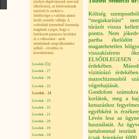
Tisztelt Selmeczi úr!
(melyet alapítványunk nem tud
ellenőrizni), az hitelrontásnak
minősül és ezekért a
Költség szempontb
felelősséget a valótlan adatot
“megtakarítást” ne
közlő személy vállalja. A
weboldalt üzemeltető fenntartja
túrázót vissza kellet
magának a jogot, hogy a
pontra. Nem jókedv
beérkezett panaszos leveleket
partba ékelődött
és a válaszokat - azok
tartalmának megváltoztatása
magatehetetlen hölgy
nélkül – rövidítse és
visszakísérem ő
korrektúrázza.
ELSŐDLEGESEN a
Levelek [Új]
érdekében. Máso
Levelek - 27
vízitúrázó érdekébe
Levelek - 26
mazochizmusból szá
végrehajtását.
Levelek - 25
Gondolom számukra 
Levelek - 24
korlátok, meg a haj
Levelek - 23
kenuzáshoz fegyelmez
Levelek - 22
egyébként is érzéken
Levelek - 21
Lévén lesz az ügyne
Levelek - 20
használatát. Az ügyv
Levelek - 19
tartalommal teszünk 
Levelek - 18
(csak fejenként 6000 