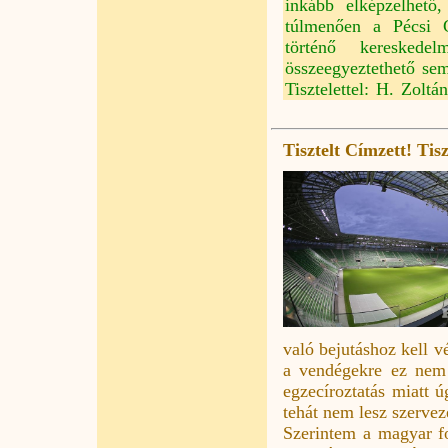
inkább elképzelhető
túlmenően a Pécsi 
történő keresked
összeegyeztethető se
Tisztelettel: H. Zoltá
Tisztelt Címzett! Tis
való bejutáshoz kell v
a vendégekre ez nem 
egzecíroztatás miatt 
tehát nem lesz szerveze
Szerintem a magyar fo