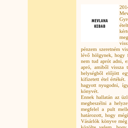
2014
Mev
Gyr
étel
kér
megk
vis
pénzem szeretném vis
lévő hölgynek, hogy f
nem tud aprót adni, e
apró, amiből vissza 
helységből előjött e
kifizetett étel értéké
hagyott nyugodni, íg
könyvét.
Ennek hallatán az üzl
megbeszélni a helyz
megfelel a pult mell
határozott, hogy mégi
Vásárlók könyve még 
közölte velem, hogy