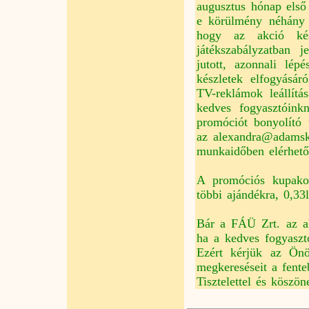
augusztus hónap első
e körülmény néhány f
hogy az akció kés
játékszabályzatban 
jutott, azonnali lé
készletek elfogyásáró
TV-reklámok leállítá
kedves fogyasztóink
promóciót bonyolító ü
az alexandra@adamsk
munkaidőben elérhető
A promóciós kupakok
többi ajándékra, 0,33
Bár a FÁÜ Zrt. az akc
ha a kedves fogyasztó
Ezért kérjük az Önö
megkereséseit a fenteb
Tisztelettel és köszö