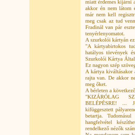
miatt érdemes kijárni 
akkor én nem látom é
már nem kell regisztr
meg csak az tud venni
Fradinál van pár eszte
tenyérlenyomatot.
A szurkolói kártyán ez 
"A kártyabirtokos tu
hatályos törvények és
Szurkolói Kártya Által
Ez nagyon szép szöveg,
A kártya kiváltásakor 
rajta van. De akkor n
meg őket.
A bérleten a következ
"KIZÁRÓLAG S
BELÉPÉSRE! ... Je
kifüggesztett pályaren
betartja. Tudomásul
hangfelvétel készít
rendelkező nézők számá
Na mondanom sem kell