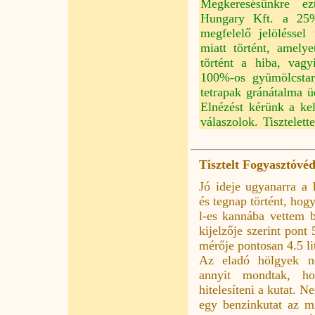
Megkeresésünkre ez
Hungary Kft. a 25%-
megfelelő jelölésse
miatt történt, amel
történt a hiba, vagy
100%-os gyümölcstar
tetrapak gránátalma ü
Elnézést kérünk a ke
válaszolok. Tisztelet
Tisztelt Fogyasztóvé
Jó ideje ugyanarra a 
és tegnap történt, ho
l-es kannába vettem b
kijelzője szerint pont 
mérője pontosan 4.5 lit
Az eladó hölgyek n
annyit mondtak, ho
hitelesíteni a kutat. 
egy benzinkutat az mi