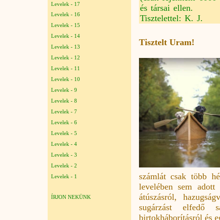
Levelek - 17
és társai ellen.
Levelek - 16
Tisztelettel: K. J.
Levelek - 15
Levelek - 14
Tisztelt Uram!
Levelek - 13
Levelek - 12
Levelek - 11
Levelek - 10
Levelek - 9
Levelek - 8
Levelek - 7
Levelek - 6
Levelek - 5
Levelek - 4
Levelek - 3
Levelek - 2
számlát csak több hé
Levelek - 1
levelében sem adott 
átúszásról, hazugság
ÍRJON NEKÜNK
sugárzást elfedő s
birtokháborításról és 