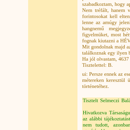
szabadkoztam, hogy ap
Nem tréfált, hanem v
forintosokat kell elt
lenne az amúgy jelenl
hangnemű megjegyzé
figyelmüket, most hé
fognak kiutazni a HÉV
Mit gondolnak majd az
találkoznak egy ilyen
Ha jól olvastam, 4637 
Tisztelettel: B.
ui: Persze ennek az es
métereken keresztül 
történetéhez.
Tisztelt Selmeczi Bal
Hivatkozva Társaságun
az alábbi tájékoztatás
nem tudott, azonban