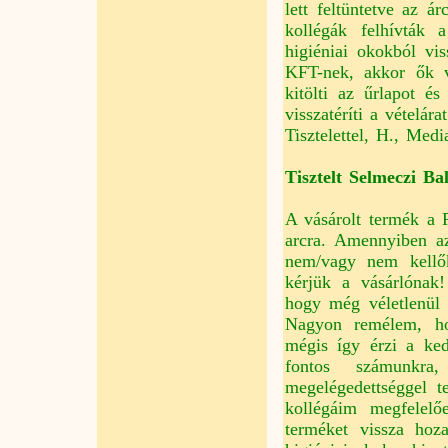
lett feltüntetve az 
kollégák felhívták
higiéniai okokból vi
KFT-nek, akkor ők v
kitölti az űrlapot é
visszatéríti a vételárat
Tisztelettel, H., Med
Tisztelt Selmeczi Bal
A vásárolt termék a
arcra. Amennyiben az
nem/vagy nem kellőké
kérjük a vásárlónak
hogy még véletlenül 
Nagyon remélem, ho
mégis így érzi a ke
fontos számunkra
megelégedettséggel t
kollégáim megfelelő
terméket vissza hoz