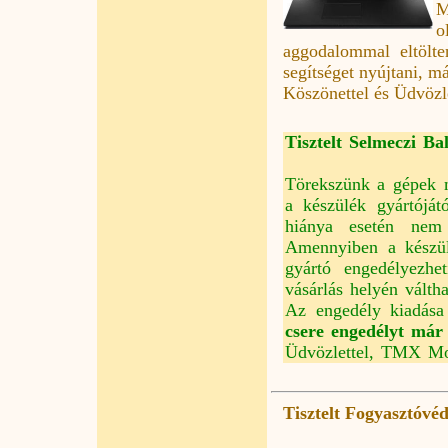
M
o
aggodalommal eltölt
segítséget nyújtani, m
Köszönettel és Üdvözle
Tisztelt Selmeczi Bal
Törekszünk a gépek m
a készülék gyártóját
hiánya esetén nem t
Amennyiben a készülé
gyártó engedélyezhe
vásárlás helyén válth
Az engedély kiadása 
csere engedélyt már k
Üdvözlettel, TMX Mob
Tisztelt Fogyasztóvé