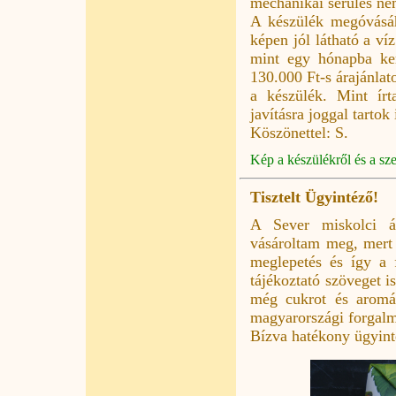
mechanikai sérülés ne
A készülék megóvásáh
képen jól látható a ví
mint egy hónapba kerü
130.000 Ft-s árajánlat
a készülék. Mint írt
javításra joggal tartok
Köszönettel: S.
Kép a készülékről és a sze
Tisztelt Ügyintéző!
A Sever miskolci ár
vásároltam meg, mert
meglepetés és így a 
tájékoztató szöveget
még cukrot és aromát
magyarországi forgalma
Bízva hatékony ügyint