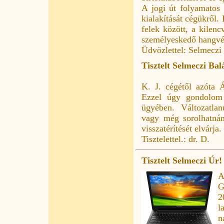
A jogi út folyamatos 
kialakítását cégükről.
felek között, a kilen
személyeskedő hangvéte
Üdvözlettel: Selmeczi
Tisztelt Selmeczi Bal
K. J. cégétől azóta Á
Ezzel úgy gondolom 
ügyében. Változatlan
vagy még sorolhatnám
visszatérítését elvárja.
Tisztelettel.: dr. D.
Tisztelt Selmeczi Úr!
A
G
2
l
n