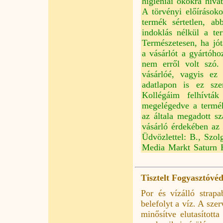
higiéniai okokra hivat
A törvényi előírások
termék sértetlen, ab
indoklás nélkül a te
Természetesen, ha jót
a vásárlót a gyártóho
nem erről volt szó.
vásárlóé, vagyis ez
adatlapon is ez sze
Kollégáim felhívtá
megelégedve a termék
az általa megadott s
vásárló érdekében az
Üdvözlettel: B., Szol
Media Markt Saturn 
Tisztelt Fogyasztóvé
Por és vízálló strapa
belefolyt a víz. A sze
minősítve elutasította