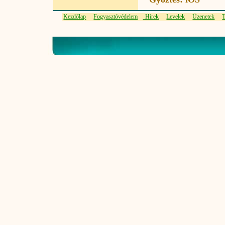
Kezdőlap
Fogyasztóvédelem
Hírek
Levelek
Üzenetek