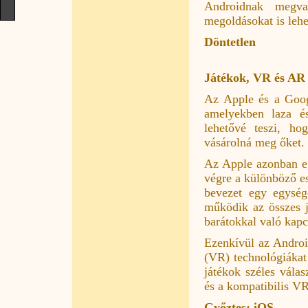
Androidnak megv
megoldásokat is lehe
Döntetlen
Játékok, VR és AR
Az Apple és a Googl
amelyekben laza és
lehetővé teszi, ho
vásárolná meg őket.
Az Apple azonban egy
végre a különböző es
bevezet egy egység
működik az összes j
barátokkal való kapc
Ezenkívül az Android
(VR) technológiákat
játékok széles vála
és a kompatibilis VR
Győztes: iOS