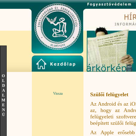
O
L
D
A
Vissza
Szülői felügyelet
L
M
Az Android és az iOS
E
az, hogy az Andro
N
Ü
felügyeleti szoftve
beépített szülői felü
Az Apple erősebb b