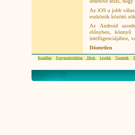
lehetővé teszi, hogy
Az iOS a jobb válasz
eszközök közötti zö
Az Android azonban
előnyben, könnyű h
intelligenciájához, v
Döntetlen
Kezdőlap
Fogyasztóvédelem
Hírek
Levelek
Üzenetek