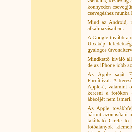
zseniális, kizárólag
könnyedén csevegjün
csevegéshez munka 
Mind az Android, m
alkalmazásaiban.
A Google továbbra is
Utcakép lefedettsé
gyalogos útvonalterv
Mindkettő kiváló áll
de az iPhone jobb a
Az Apple saját Fo
Fordítóval. A keres
Apple-é, valamint o
keresni a fotókon 
ábécéjét nem ismeri.
Az Apple továbbfej
bármit azonosítani 
található Circle t
fotóalanyok kiemel