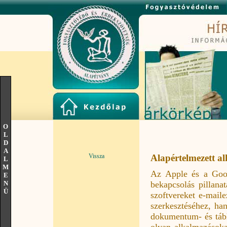
O
L
D
A
Vissza
Alapértelmezett a
L
M
Az Apple és a Goog
E
bekapcsolás pillana
N
Ü
szoftvereket e-mail
szerkesztéséhez, han
dokumentum- és tábl
olyan alkalmazásoka