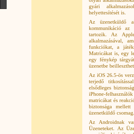
gyári alkalmazás
helyettesítését is.
Az üzenetküldő a
kommunikáció az o
tartozik. Az Appl
alkalmazásával, am
funkciókat, a játé
Matricákat is, egy 
egy fénykép tárgyá
üzenetbe beilleszthet
Az iOS 26.5-ös verz
terjedő titkosítás
elsődleges biztonsá
iPhone-felhasznál
matricákat és reakc
biztonsága mellet
üzenetküldő csomag
Az Androidnak van
Üzeneteket. Az Üze