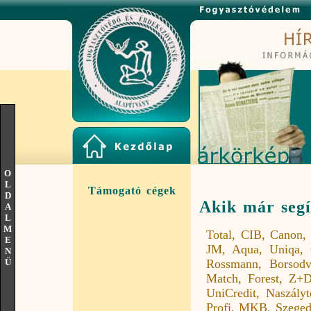
O
L
Támogató cégek
D
Akik már seg
A
L
M
Total, CIB, Canon,
E
JM, Aqua, Uniqa, 
N
Ü
Rossmann, Borsodví
Match, Forest, Z+
UniCredit, Naszály
Profi, MKB, Szegedi