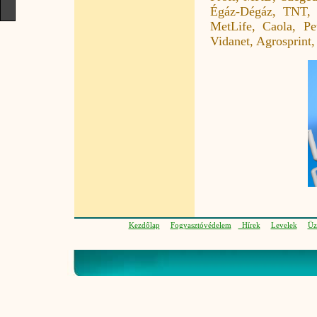
Égáz-Dégáz, TNT, C
MetLife, Caola, Pe
Vidanet, Agrosprint
Kezdőlap
Fogyasztóvédelem
Hírek
Levelek
Üz