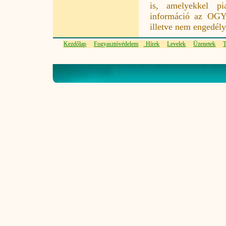
is, amelyekkel pia
információ az OGYÉ
illetve nem engedél
Kezdőlap
Fogyasztóvédelem
Hírek
Levelek
Üzenetek