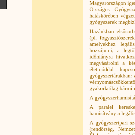
Magyarországon igen 
Országos Gyógysze
hatáskörében végzet
gyógyszerek megbízh
Hazánkban elsősorb
(pl. fogyasztószere
amelyekhez legáli
hozzájutni, a legt
időhiányra hivatko
megvásárolni a ké
életmóddal kapcs
gyógyszertárakban: 
vérnyomáscsökkent
gyakorlatilag bármi 
A gyógyszerhamisítás
A paralel keresk
hamisítvány a legális
A gyógyszeripari sz
(rendőrség, Nemze