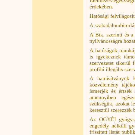
Élelmezés-egészség
érdekében.
Hatósági felvilágosí
A szabadalombitorlás 
A Btk. szerinti és 
nyilvánosságra hozat
A hatóságok munkáj
is igyekeznek támo
szervezetet sikerül 
profilú illegális sze
A hamisítványok ké
közvélemény tájéko
ismerjék és értsék 
amennyiben egészs
szükségük, azokat l
keresztül szerezzék 
Az OGYÉI gyógysze
engedély nélküli gy
frissített listát pu