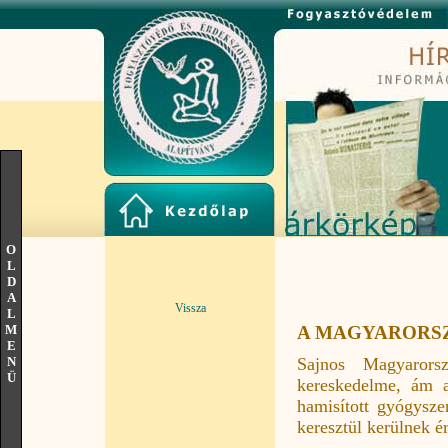
O
L
D
A
Vissza
L
M
A MAGYARORS
E
Sajnos Magyarors
N
Ü
kereskedelme, ám a
hamisított gyógysze
keresztül kerülnek é